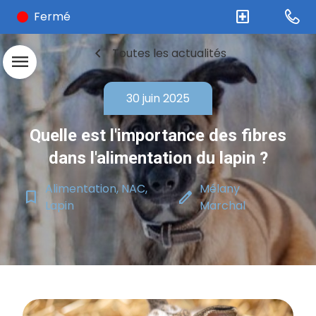
local_hospital
Fermé
chevron_left
Toutes les actualités
menu
30 juin 2025
Quelle est l'importance des fibres
dans l'alimentation du lapin ?
Alimentation, NAC,
Mélany
bookmark_border
edit
Lapin
Marchal