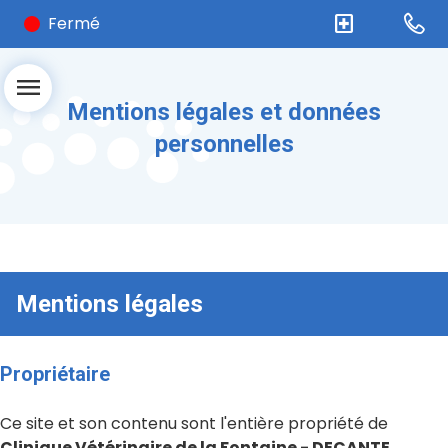
local_hospital
Fermé
menu
Mentions légales et données
personnelles
Mentions légales
Propriétaire
Ce site et son contenu sont l'entière propriété de
Clinique Vétérinaire de la Fontaine - DECANTE
,