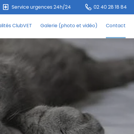
local_hospital
Service urgences 24h/24
02 40 28 18 84
lités ClubVET
Galerie (photo et vidéo)
Contact