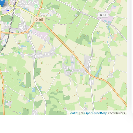
Leaflet
| ©
OpenStreetMap
contributors