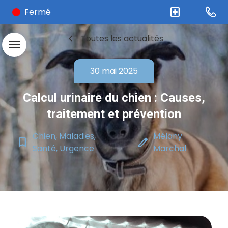
local_hospital
Fermé
chevron_left
Toutes les actualités
menu
30 mai 2025
Calcul urinaire du chien : Causes,
traitement et prévention
Chien, Maladies,
Mélany
bookmark_border
edit
Santé, Urgence
Marchal