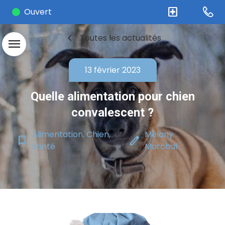
local_hospital
Ouvert
chevron_left
Toutes les actualités
menu
13 février 2023
Quelle alimentation pour chien
convalescent ?
Alimentation, Chien,
Mélany
bookmark_border
edit
Santé
Marchal