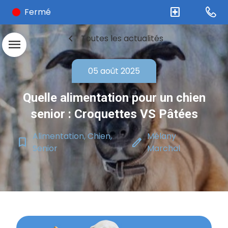
local_hospital
Fermé
chevron_left
Toutes les actualités
menu
05 août 2025
Quelle alimentation pour un chien
senior : Croquettes VS Pâtées
Alimentation, Chien,
Mélany
bookmark_border
edit
Senior
Marchal