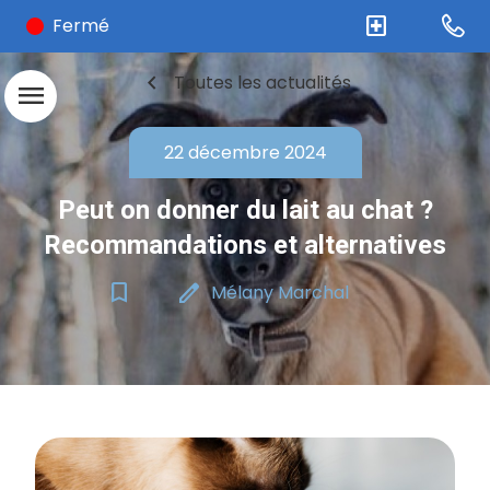
local_hospital
Fermé
chevron_left
Toutes les actualités
menu
22 décembre 2024
Peut on donner du lait au chat ?
Recommandations et alternatives
bookmark_border
edit
Mélany Marchal