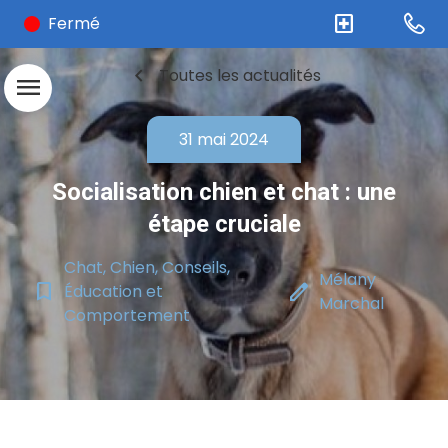
local_hospital
Fermé
chevron_left
Toutes les actualités
menu
31 mai 2024
Socialisation chien et chat : une
étape cruciale
Chat, Chien, Conseils,
Mélany
bookmark_border
edit
Éducation et
Marchal
Comportement