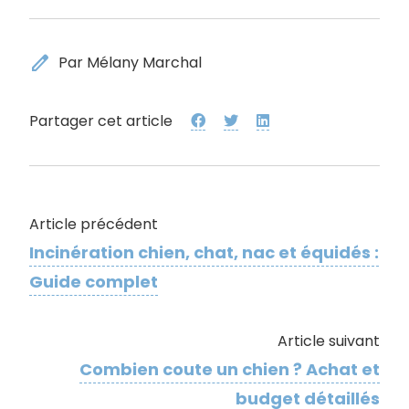
edit
Par Mélany Marchal
Partager cet article
Article précédent
Incinération chien, chat, nac et équidés :
Guide complet
Article suivant
Combien coute un chien ? Achat et
budget détaillés