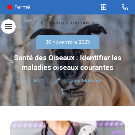
local_hospital
Fermé
chevron_left
Toutes les actualités
menu
30 novembre 2023
Santé des Oiseaux : Identifier les
maladies oiseaux courantes
bookmark_border
edit
NAC
Mélany Marchal