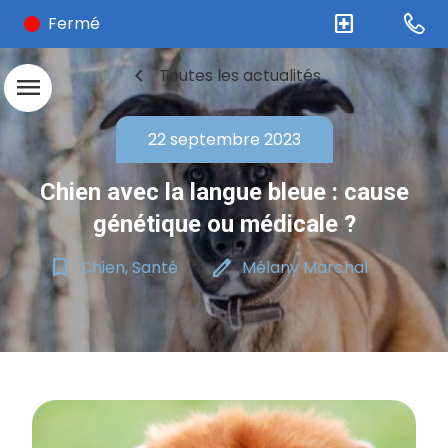
local_hospital
Fermé
chevron_left
Toutes les actualités
menu
22 septembre 2023
Chien avec la langue bleue : cause
génétique ou médicale ?
bookmark_border
edit
Chien, Santé
Mélany Marchal